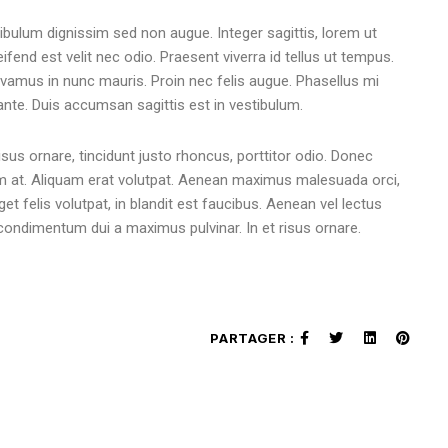
ibulum dignissim sed non augue. Integer sagittis, lorem ut
ifend est velit nec odio. Praesent viverra id tellus ut tempus.
ivamus in nunc mauris. Proin nec felis augue. Phasellus mi
t ante. Duis accumsan sagittis est in vestibulum.
sus ornare, tincidunt justo rhoncus, porttitor odio. Donec
m at. Aliquam erat volutpat. Aenean maximus malesuada orci,
t felis volutpat, in blandit est faucibus. Aenean vel lectus
condimentum dui a maximus pulvinar. In et risus ornare.
PARTAGER :