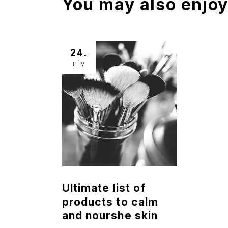
You may also enjo
24.
FÉV
Ultimate list of
products to calm
and nourshe skin