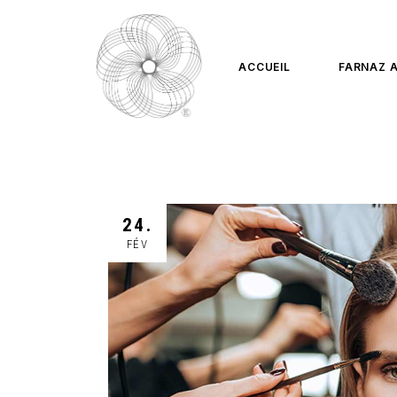
ACCUEIL
FARNAZ 
24.
FÉV