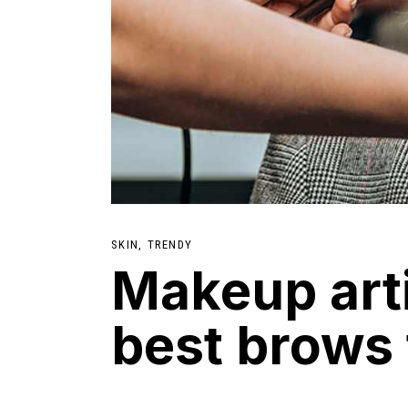
SKIN
TRENDY
Makeup arti
best brows f