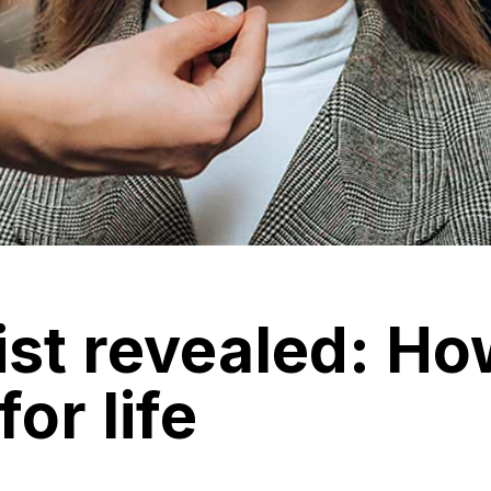
st revealed: Ho
or life