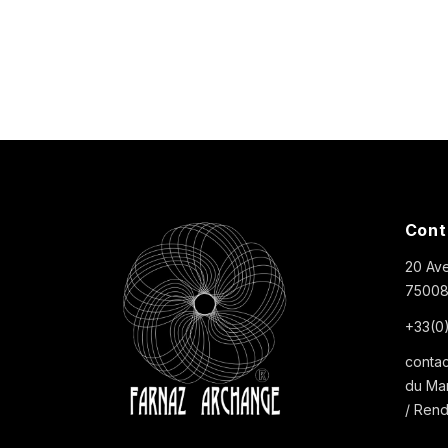
Cont
20 Ave
75008,
+33(0)
contac
du Mar
/ Ren